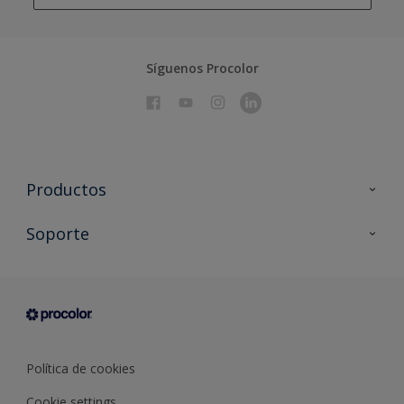
Síguenos Procolor
Productos
Todos los productos
Soporte
Documentación Técnica
Contacto
Cartas de color
Tiendas
Condiciones generales de venta
Sobre Procolor
Política de cookies
Cookie settings