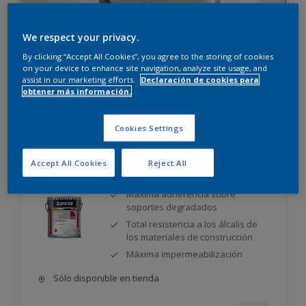
Nueva Gama Soluciones
We respect your privacy.
Para manchas, moho y humedad
By clicking “Accept All Cookies”, you agree to the storing of cookies
on your device to enhance site navigation, analyze site usage, and
assist in our marketing efforts.
Declaración de cookies para
Ver productos
obtener más información.
Cookies Settings
Procolite Liso Mate Mix
Accept All Cookies
Reject All
Máxima adherencia sobre
soportes degradados
Total resistencia a los álcalis de
los materiales de construcción
Máxima impermeabilización
Sólo disponible en tienda