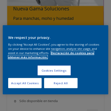
Nueva Gama Soluciones
Para manchas, moho y humedad
Ver productos
We respect your privacy.
By clicking “Accept All Cookies”, you agree to the storing of cookies
on your device to enhance site navigation, analyze site usage, and
assist in our marketing efforts.
Declaración de cookies para
obtener más información.
Procolite Liso Mate Mix
Máxima adherencia sobre
Cookies Settings
soportes degradados
Total resistencia a los álcalis de
Accept All Cookies
Reject All
los materiales de construcción
Máxima impermeabilización
Sólo disponible en tienda