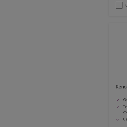
Reno
Gr
Te
co
Us