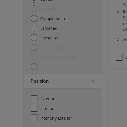
W
Barnices
Bu
de
Complementos
Co
Esmaltes
in
Fachadas
Só
Gama industrial
Impermeabilizantes
Imprimaciones
Lasures y protectores
posición
Plásticas
Soluciones
Exterior
Interior
Interior y Exterior