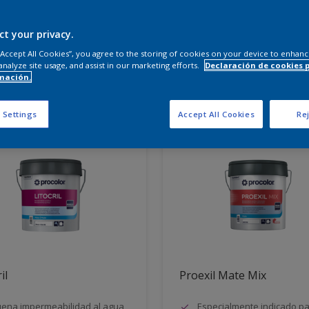
 productos necesitas?
ct your privacy.
 “Accept All Cookies”, you agree to the storing of cookies on your device to enhanc
analyze site usage, and assist in our marketing efforts.
Declaración de cookies 
mación.
dos para ti
 Settings
Accept All Cookies
Rej
il
Proexil Mate Mix
ena impermeabilidad al agua
Especialmente indicado p