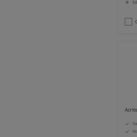
Só
Acrit
Se
No