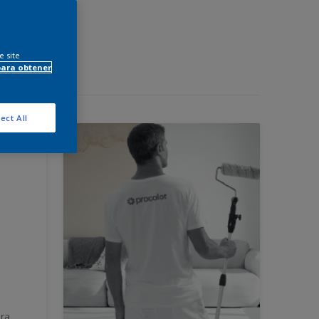
e site
para obtener
ect All
ara