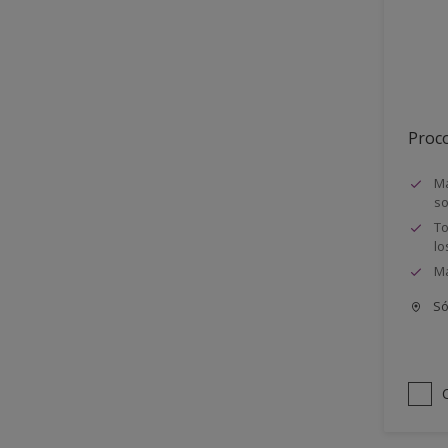
Semimate
Proco
Má
so
To
lo
Má
Só