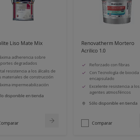
lite Liso Mate Mix
Renovatherm Mortero
Acrilico 1.0
xima adherencia sobre
portes degradados
Reforzado con fibras
tal resistencia a los álcalis de
Con Tecnología de biocida
s materiales de construcción
encapsulado
xima impermeabilización
Excelente resistencia a los
agentes atmosféricos
lo disponible en tienda
Sólo disponible en tienda
Comparar
Comparar