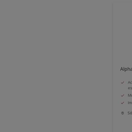
Alph
Ac
e
Mu
Im
Só