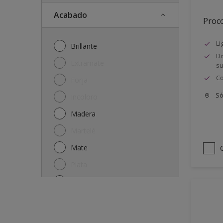
Acabado
Proco
Li
Brillante
Di
Extramate
su
Co
Forja
Só
Incoloro
Madera
Martelé
Mate
Plata
Satinado
Semi-mate
Semibrillante