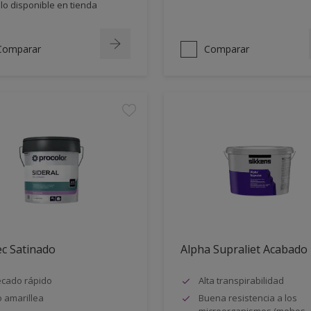
lo disponible en tienda
Comparar
Comparar
ec Satinado
Alpha Supraliet Acabado
cado rápido
Alta transpirabilidad
 amarillea
Buena resistencia a los
microorganismos (mohos, 