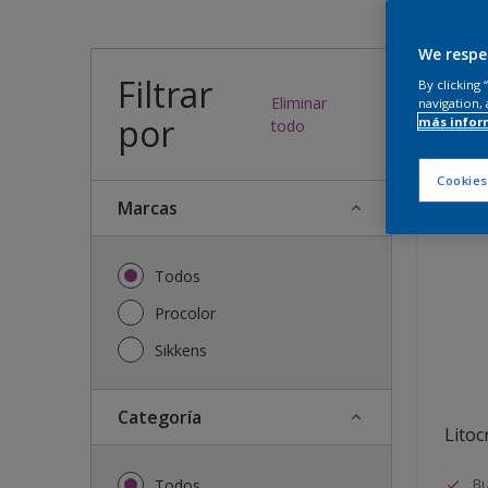
¿Qué
We respe
Filtrar
By clicking
Eliminar
navigation, 
por
más infor
29
resulta
todo
Cookies
Marcas
Todos
Procolor
Sikkens
Categoría
Litocr
Bu
Todos