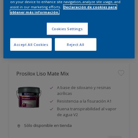
on your device to enhance site navigation, analyze site usage, and
assist in our marketing efforts.
Declaración de cookies para
Nueva Gama Soluciones
obtener más información.
Para manchas, moho y humedad
Cookies Settings
Ver productos
Accept All Cookies
Reject All
Prosilox Liso Mate Mix
A base de siloxano y resinas
acrílicas
Resistencia a la fisuración A1
Buena transpirabilidad al vapor
de agua V2
Sólo disponible en tienda