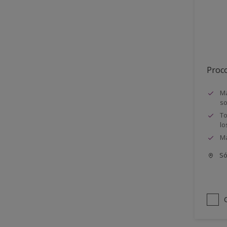
Semimate
Proco
Má
so
To
lo
Má
Só