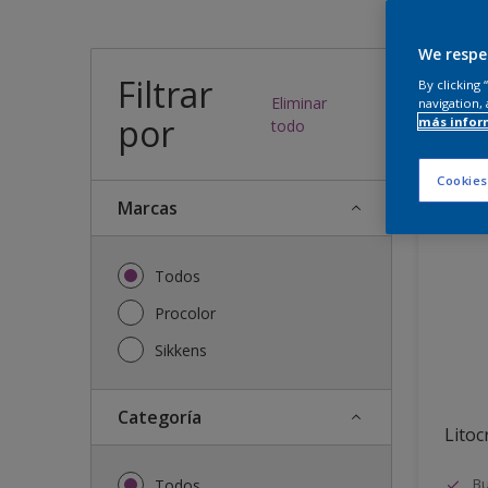
¿Qué
We respe
Filtrar
By clicking
Eliminar
navigation, 
por
más infor
29
resulta
todo
Cookies
Marcas
Todos
Procolor
Sikkens
Categoría
Litocr
Bu
Todos