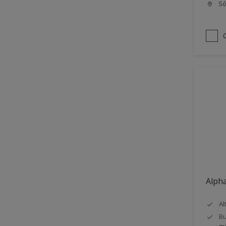
Só
Alpha
Al
Bu
mi