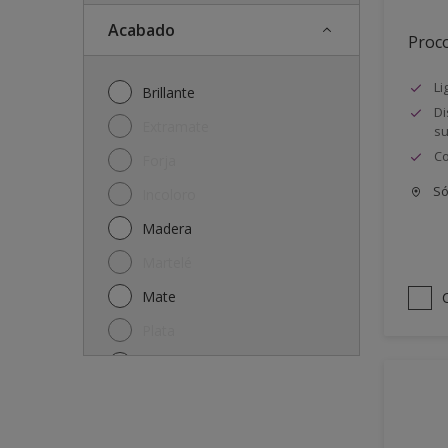
Acabado
Proco
Li
Brillante
Di
Extramate
su
Co
Forja
Só
Incoloro
Madera
Martelé
Mate
Plata
Satinado
Semi-mate
Semibrillante