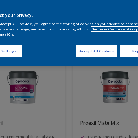
 productos necesitas?
ct your privacy.
 “Accept All Cookies”, you agree to the storing of cookies on your device to enhanc
analyze site usage, and assist in our marketing efforts.
Declaración de cookies 
mación.
dos para ti
 Settings
Accept All Cookies
Rej
il
Proexil Mate Mix
ena impermeabilidad al agua
Especialmente indicado p