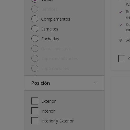
W
Barnices
Bu
de
Complementos
Co
Esmaltes
in
Fachadas
Só
Gama industrial
Impermeabilizantes
Imprimaciones
Lasures y protectores
posición
Plásticas
Soluciones
Exterior
Interior
Interior y Exterior