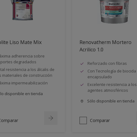
lite Liso Mate Mix
Renovatherm Mortero
Acrilico 1.0
xima adherencia sobre
portes degradados
Reforzado con fibras
tal resistencia a los álcalis de
Con Tecnología de biocida
s materiales de construcción
encapsulado
xima impermeabilización
Excelente resistencia a los
agentes atmosféricos
lo disponible en tienda
Sólo disponible en tienda
Comparar
Comparar