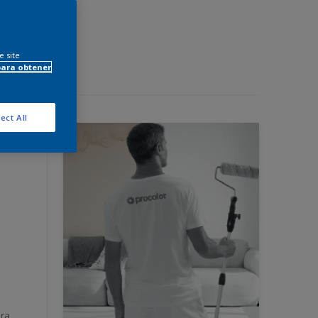
e site
para obtener
ect All
ara