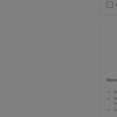
Reno
Gr
Te
co
Us