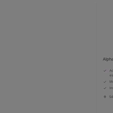
Alph
Ac
e
Mu
Im
Só