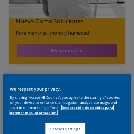
Nueva Gama Soluciones
Para manchas, moho y humedad
Ver productos
Procotex Liso Mate Mix
We respect your privacy.
Ligeramente texturado
By clicking “Accept All Cookies”, you agree to the storing of cookies
on your device to enhance site navigation, analyze site usage, and
Disimula imperfecciones de la
assist in our marketing efforts.
Declaración de cookies para
superficie
obtener más información.
Con conservante antimoho
Sólo disponible en tienda
Cookies Settings