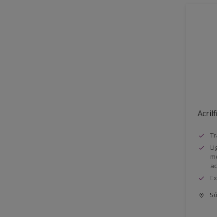
Acrilf
Tr
Li
me
a
Ex
Só