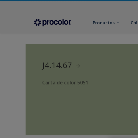
Productos
Col
J4.14.67
Carta de color 5051