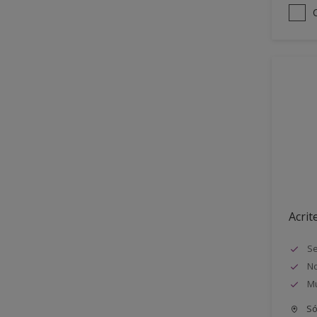
Acrit
Se
No
Mu
Só