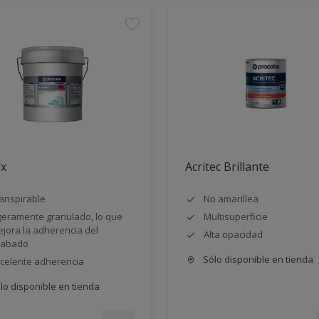
ix
Acritec Brillante
anspirable
No amarillea
geramente granulado, lo que
Multisuperficie
jora la adherencia del
Alta opacidad
cabado
Sólo disponible en tienda
celente adherencia
lo disponible en tienda