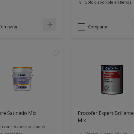
Sólo disponible en tienda
Comparar
Comparar
re Satinado Mix
Procofer Expert Brillante
Mix
n conservante antimoho
Directo al metal / óxido
cil aplicación