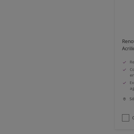
Semimate
Reno
Acrili
Re
Co
e
Ex
ag
Só