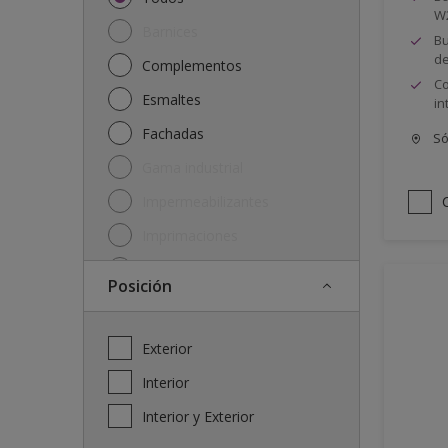
W
Barnices
Bu
de
Complementos
Co
Esmaltes
in
Fachadas
Só
Gama industrial
Impermeabilizantes
Imprimaciones
Lasures y protectores
posición
Plásticas
Soluciones
Exterior
Interior
Interior y Exterior