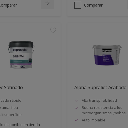
Comparar
Comparar
ec Satinado
Alpha Supraliet Acabado
cado rápido
Alta transpirabilidad
 amarillea
Buena resistencia a los
microorganismos (mohos, 
ltisuperficie
Autolimpiable
lo disponible en tienda