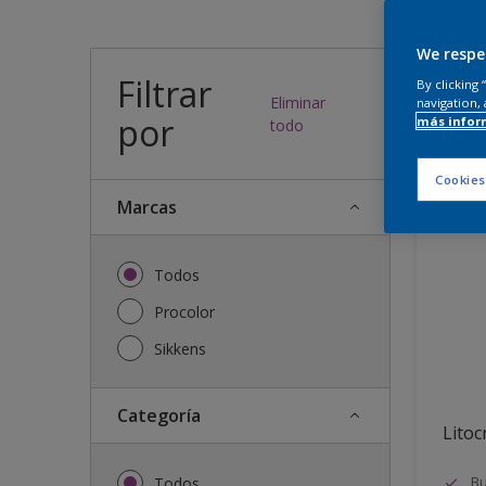
¿Qué
We respe
Filtrar
By clicking
Eliminar
navigation, 
por
más infor
26
resulta
todo
Cookies
Marcas
Todos
Procolor
Sikkens
Categoría
Litocr
Bu
Todos