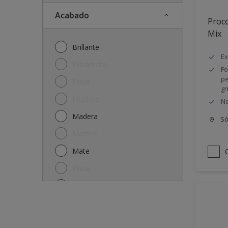
Acabado
Proco
Mix
Brillante
Ex
Extramate
Fo
pe
Forja
gr
Incoloro
No
Madera
Só
Martelé
Mate
Plata
Satinado
Semi-mate
Semibrillante