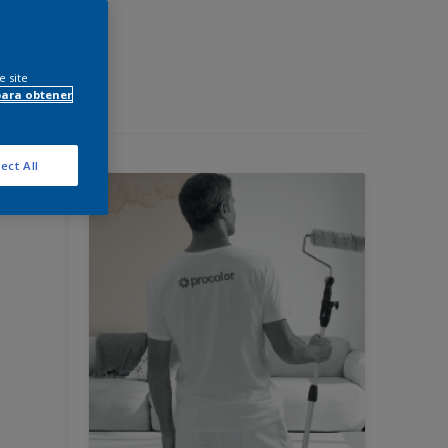
e site
para obtener
ect All