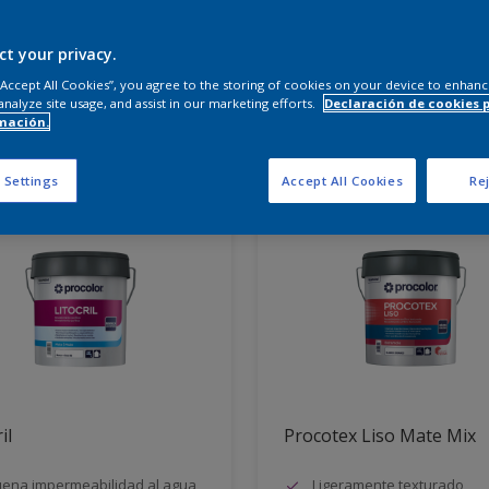
 productos necesitas?
ct your privacy.
 “Accept All Cookies”, you agree to the storing of cookies on your device to enhanc
analyze site usage, and assist in our marketing efforts.
Declaración de cookies 
mación.
dos para ti
 Settings
Accept All Cookies
Rej
il
Procotex Liso Mate Mix
ena impermeabilidad al agua
Ligeramente texturado