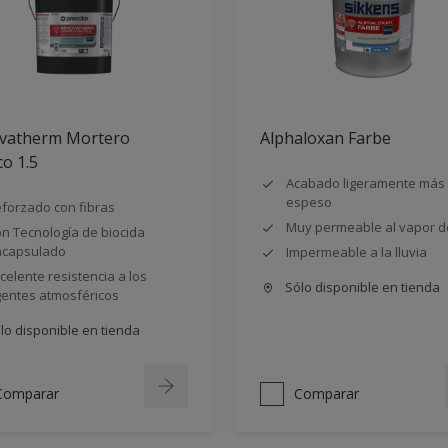
vatherm Mortero
Alphaloxan Farbe
co 1.5
Acabado ligeramente más
espeso
forzado con fibras
Muy permeable al vapor d
n Tecnología de biocida
ncapsulado
Impermeable a la lluvia
celente resistencia a los
Sólo disponible en tienda
entes atmosféricos
lo disponible en tienda
Comparar
Comparar