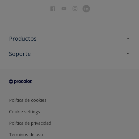
Productos
Todos los productos
Soporte
Documentación Técnica
Contacto
Cartas de color
Tiendas
Condiciones generales de venta
Sobre Procolor
Política de cookies
Cookie settings
Política de privacidad
Términos de uso