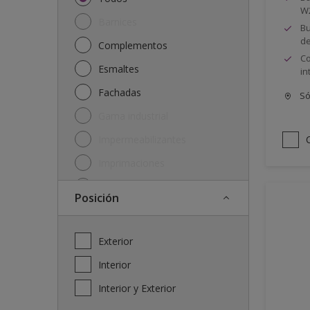
W
Barnices
Bu
de
Complementos
Co
Esmaltes
in
Fachadas
Só
Gama industrial
Impermeabilizantes
Imprimaciones
Lasures y protectores
posición
Plásticas
Soluciones
Exterior
Interior
Interior y Exterior