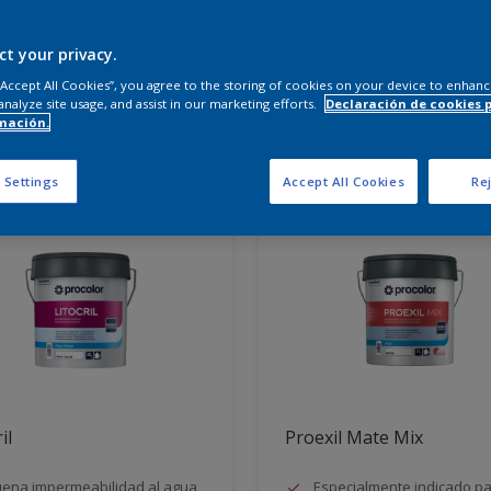
 productos necesitas?
ct your privacy.
 “Accept All Cookies”, you agree to the storing of cookies on your device to enhanc
analyze site usage, and assist in our marketing efforts.
Declaración de cookies 
mación.
dos para ti
 Settings
Accept All Cookies
Rej
il
Proexil Mate Mix
ena impermeabilidad al agua
Especialmente indicado p