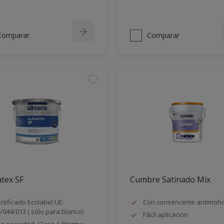
Comparar
Comparar
tex SF
Cumbre Satinado Mix
rtificado Ecolabel UE:
Con conservante antimoh
/044/013 ( sólo para blanco)
Fácil aplicación
ta opacidad. Clase 1 (Norma