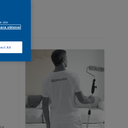
e site
para obtener
ect All
ara