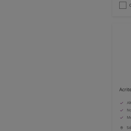
Acrit
Al
No
Mu
Só