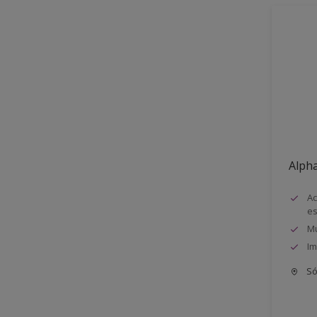
Alph
Ac
e
Mu
Im
Só