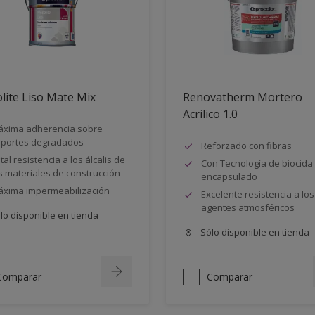
lite Liso Mate Mix
Renovatherm Mortero
Acrilico 1.0
xima adherencia sobre
portes degradados
Reforzado con fibras
tal resistencia a los álcalis de
Con Tecnología de biocida
s materiales de construcción
encapsulado
xima impermeabilización
Excelente resistencia a los
agentes atmosféricos
lo disponible en tienda
Sólo disponible en tienda
Comparar
Comparar