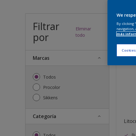
¿Qué
We respe
Filtrar
By clicking
Eliminar
navigation, 
por
más infor
28
resulta
todo
Cookies
Marcas
Todos
Procolor
Sikkens
Categoría
Litocr
Bu
Todos