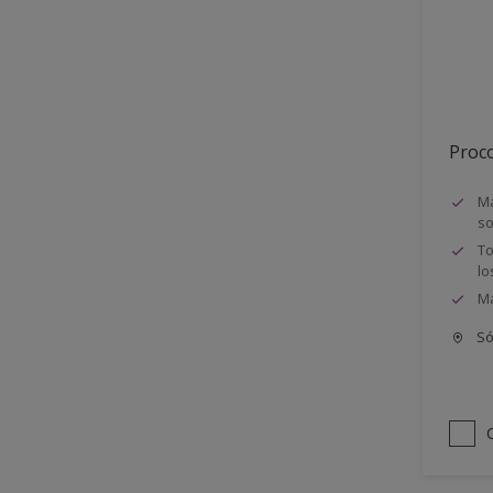
Semimate
Proco
Má
so
To
lo
Má
Só