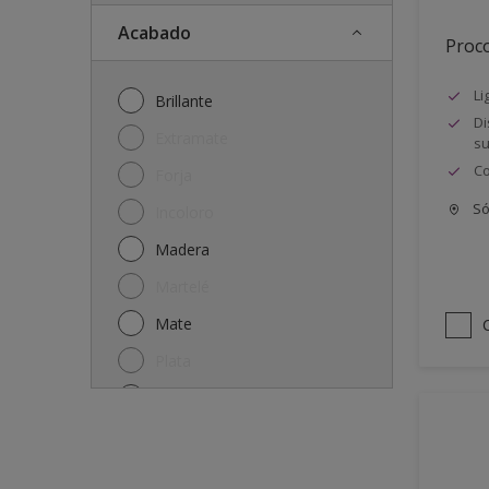
Acabado
Proco
Li
Brillante
Di
Extramate
su
Co
Forja
Só
Incoloro
Madera
Martelé
Mate
Plata
Satinado
Semi-mate
Semibrillante