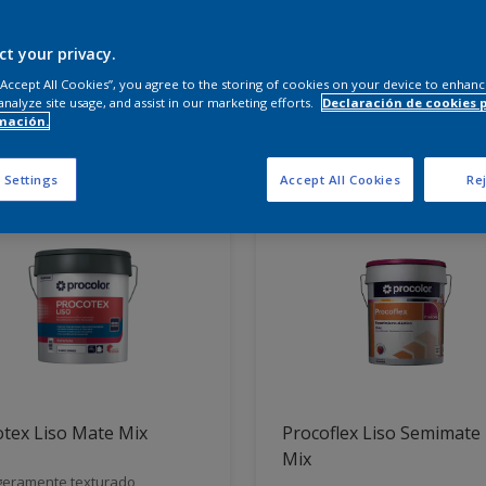
 productos necesitas?
ct your privacy.
 “Accept All Cookies”, you agree to the storing of cookies on your device to enhanc
analyze site usage, and assist in our marketing efforts.
Declaración de cookies 
mación.
dos para ti
 Settings
Accept All Cookies
Rej
tex Liso Mate Mix
Procoflex Liso Semimate
Mix
geramente texturado