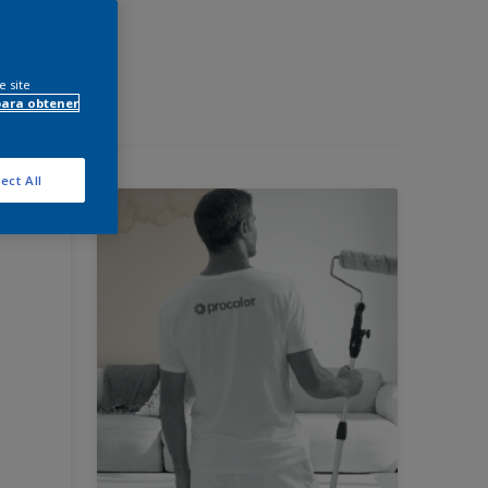
e site
para obtener
ect All