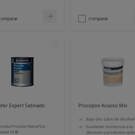
Comparar
Comparar
fer Expert Satinado
Procopox Acuoso Mix
Bajo olor. Libre de disolve
rmula Procolor NanoPlus
Excelente resistencia a la
otect 10 ®
abrasión y productos quím