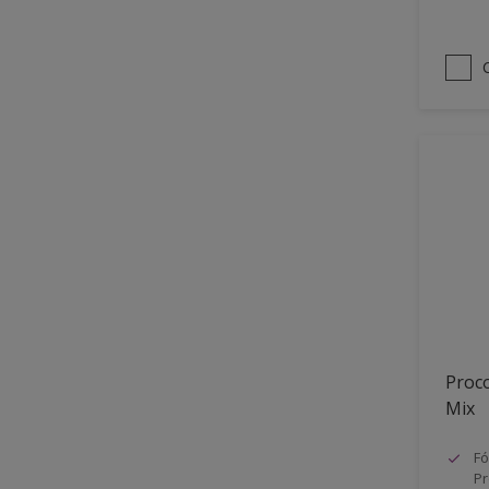
Proco
Mix
Fó
Pr