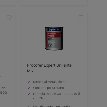
Procofer Expert Brillante
Mix
o
Directo al metal / óxido
Contiene poliuretano
e en
3300)
Fórmula Double Oxi-Protect 10 ®
con ZN+
Sólo disponible en tienda