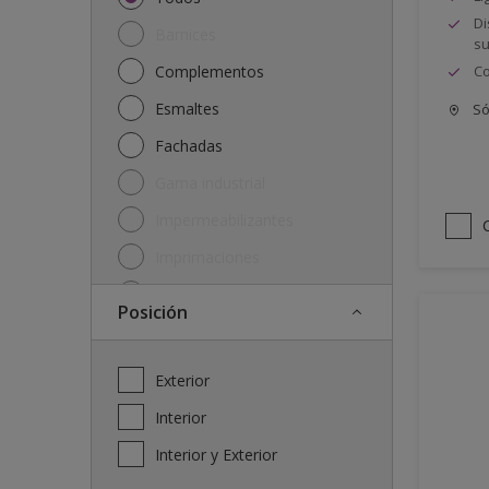
Di
Barnices
su
Complementos
Co
Esmaltes
Só
Fachadas
Gama industrial
Impermeabilizantes
Imprimaciones
Lasures y protectores
posición
Plásticas
Soluciones
Exterior
Interior
Interior y Exterior