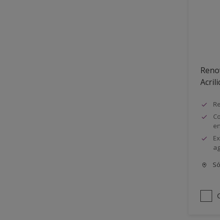
Semimate
Reno
Acrili
Re
Co
e
Ex
ag
Só