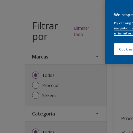
¿Qué
We respe
Filtrar
By clicking
Eliminar
navigation, 
por
más infor
24
resulta
todo
Cookies
Marcas
Todos
Procolor
Sikkens
Categoría
Proco
Li
Todos