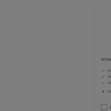
Acrit
No
Mu
Al
Só