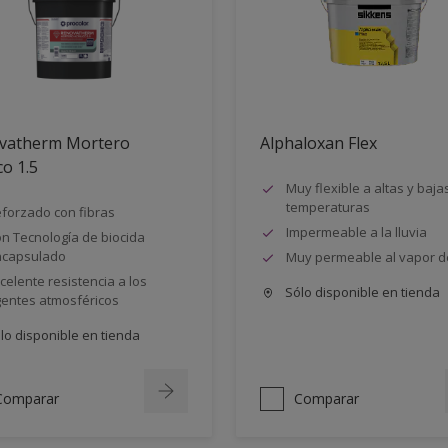
vatherm Mortero
Alphaloxan Flex
co 1.5
Muy flexible a altas y baja
temperaturas
forzado con fibras
Impermeable a la lluvia
n Tecnología de biocida
ncapsulado
Muy permeable al vapor d
celente resistencia a los
Sólo disponible en tienda
entes atmosféricos
lo disponible en tienda
Comparar
Comparar