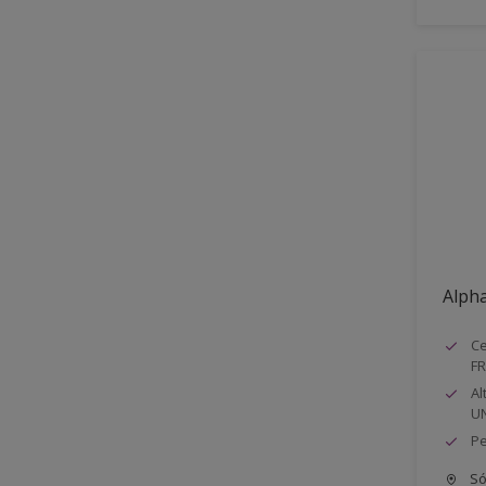
Alpha
Ce
FR
Al
UN
Pe
Só