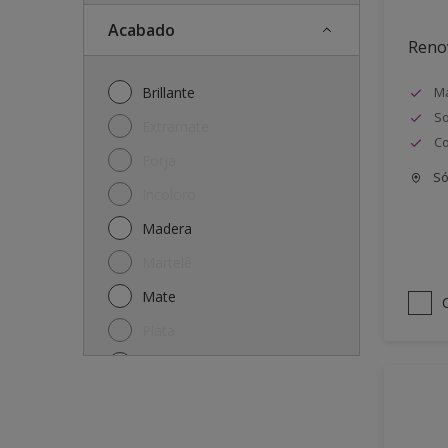
Acabado
Reno
Brillante
Má
So
Extramate
Co
Forja
Só
Incoloro
Madera
Martelé
Mate
Plata
Satinado
Semi-mate
Semibrillante