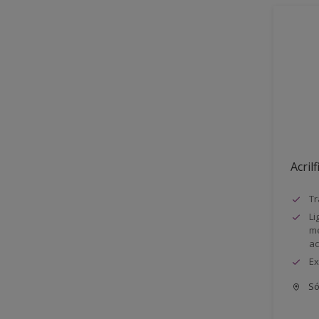
Acrilf
Tr
Li
me
a
Ex
Só