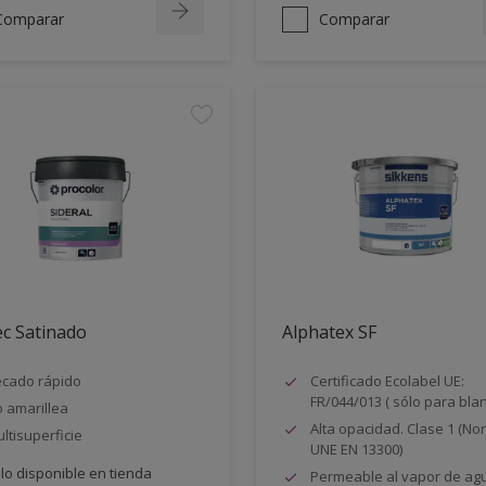
Comparar
Comparar
ec Satinado
Alphatex SF
cado rápido
Certificado Ecolabel UE:
FR/044/013 ( sólo para bla
 amarillea
Alta opacidad. Clase 1 (N
ltisuperficie
UNE EN 13300)
lo disponible en tienda
Permeable al vapor de ag