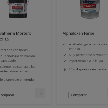
vatherm Mortero
Alphaloxan Farbe
co 1.5
Acabado ligeramente más
espeso
forzado con fibras
Muy permeable al vapor d
n Tecnología de biocida
ncapsulado
Impermeable a la lluvia
celente resistencia a los
Sólo disponible en tienda
entes atmosféricos
lo disponible en tienda
Comparar
Comparar