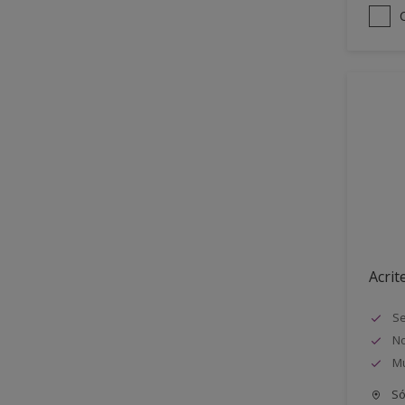
Acrit
Se
No
Mu
Só