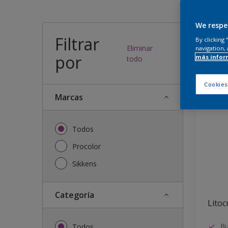
¿Qué
We respe
Filtrar
By clicking
Eliminar
navigation, 
por
más infor
25
resulta
todo
Cookies
Marcas
Todos
Procolor
Sikkens
Categoría
Litocr
Bu
Todos