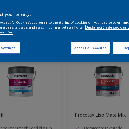
 productos necesitas?
ct your privacy.
 “Accept All Cookies”, you agree to the storing of cookies on your device to enhanc
analyze site usage, and assist in our marketing efforts.
Declaración de cookies 
mación.
dos para ti
 Settings
Accept All Cookies
Rej
il
Procotex Liso Mate Mix
ena impermeabilidad al agua
Ligeramente texturado