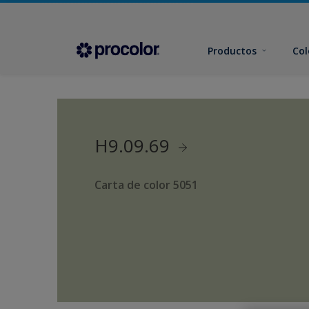
Productos
Col
H9.09.69
Carta de color 5051