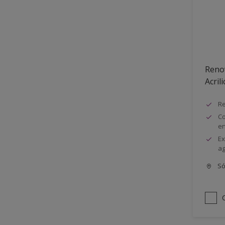
Semimate
Reno
Acrili
Re
Co
e
Ex
ag
Só