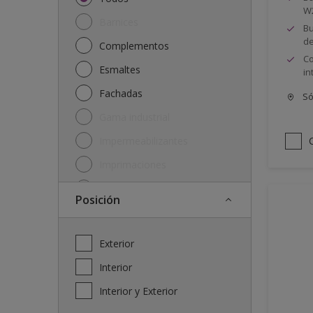
W
Barnices
Bu
de
Complementos
Co
Esmaltes
in
Fachadas
Só
Gama industrial
Impermeabilizantes
Imprimaciones
Lasures y protectores
posición
Plásticas
Soluciones
Exterior
Interior
Interior y Exterior