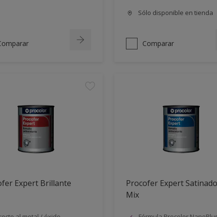
Sólo disponible en tienda
Comparar
Comparar
fer Expert Brillante
Procofer Expert Satinad
Mix
recto al metal / óxido
Fórmula Procolor NanoPlu