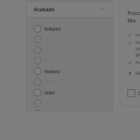
Acabado
Proco
Mix
Brillante
Ex
Extramate
Fo
pe
Forja
gr
Incoloro
No
Madera
Só
Martelé
Mate
Plata
Satinado
Semi-mate
Semibrillante