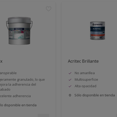
ix
Acritec Brillante
anspirable
No amarillea
geramente granulado, lo que
Multisuperficie
jora la adherencia del
Alta opacidad
cabado
Sólo disponible en tienda
celente adherencia
lo disponible en tienda