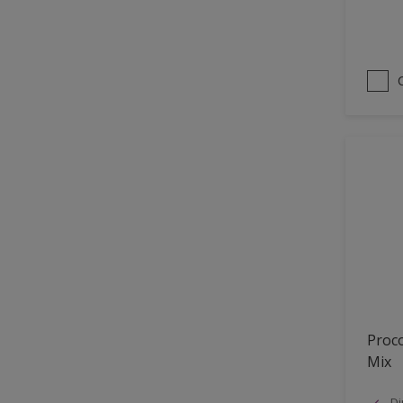
Proco
Mix
Di