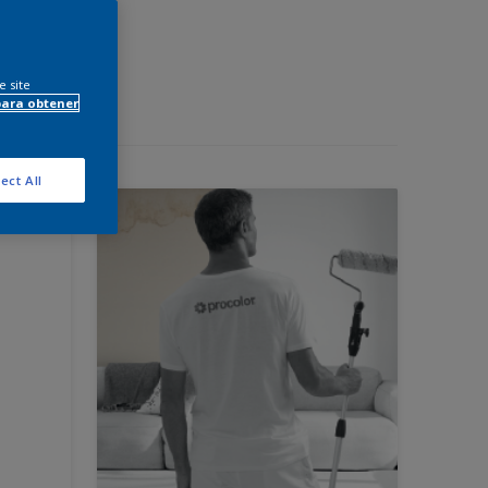
e site
para obtener
ect All