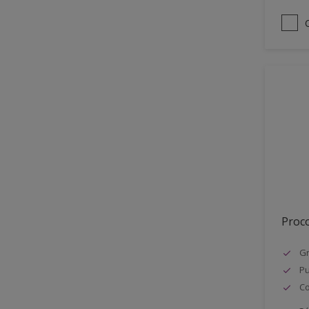
Proco
Gr
Pu
Co