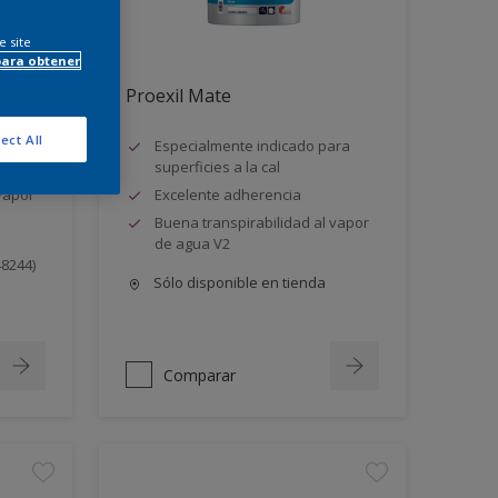
e site
para obtener
Proexil Mate
ect All
 agua
Especialmente indicado para
superficies a la cal
vapor
Excelente adherencia
Buena transpirabilidad al vapor
de agua V2
8244)
Sólo disponible en tienda
Comparar