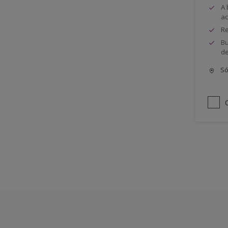
A 
ac
Re
Bu
de
Só