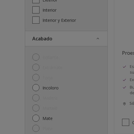
Interior
Interior y Exterior
Acabado
Proex
Brillante
Es
Extramate
su
Forja
Ex
Bu
Incoloro
de
Madera
Só
Martelé
Mate
Plata