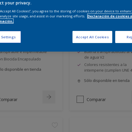
ct your privacy.
 “Accept All Cookies”, you agree to the storing of cookies on your device to enhanc
analyze site usage, and assist in our marketing efforts.
Declaración de cookies 
mación.
omur
Litocril
 Settings
Accept All Cookies
Rej
ena resistencia a la
Buena impermeabilidad al
temperie
W2
anspirable e Impermeable
Buena transpirabilidad al 
de agua V2
n Biocida Encapsulado
Colores resistentes a la
lo disponible en tienda
intemperie (cumplen UNE 4
Sólo disponible en tienda
Comparar
Comparar