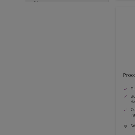
Satinado
Semi-mate
Semibrillante
Semimate
Proco
Fl
Bu
de
Co
in
Só