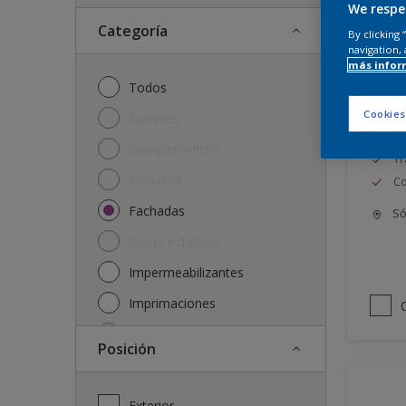
We respe
Categoría
By clicking
navigation, 
más infor
Proc
Todos
Cookies
Barnices
Bu
in
Complementos
Tr
Esmaltes
Co
Fachadas
Só
Gama industrial
Impermeabilizantes
Imprimaciones
Lasures y protectores
posición
Plásticas
Soluciones
Exterior