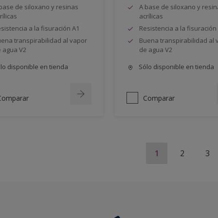
base de siloxano y resinas
A base de siloxano y resi
rílicas
acrílicas
sistencia a la fisuración A1
Resistencia a la fisuración
ena transpirabilidad al vapor
Buena transpirabilidad al 
 agua V2
de agua V2
lo disponible en tienda
Sólo disponible en tienda
Comparar
Comparar
1
2
3