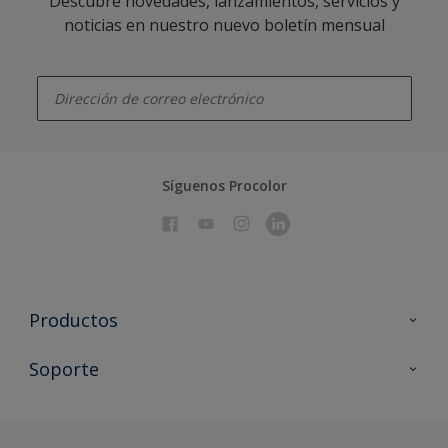
Descubre novedades, lanzamientos, servicios y
noticias en nuestro nuevo boletín mensual
enter-your-email
Síguenos Procolor
Productos
Todos los productos
Soporte
Documentación Técnica
Contacto
Cartas de color
Tiendas