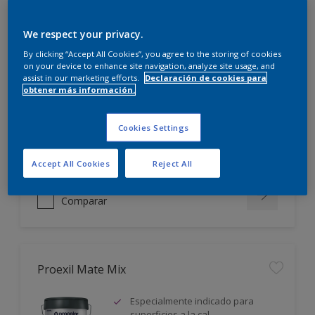
We respect your privacy.
Proexil Mate
By clicking “Accept All Cookies”, you agree to the storing of cookies
on your device to enhance site navigation, analyze site usage, and
Especialmente indicado para
assist in our marketing efforts.
Declaración de cookies para
superficies a la cal
obtener más información.
Excelente adherencia
Buena transpirabilidad al vapor
Cookies Settings
de agua V2
Sólo disponible en tienda
Accept All Cookies
Reject All
Comparar
Proexil Mate Mix
Especialmente indicado para
superficies a la cal