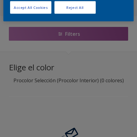
Carta de color 5051
Accept All Cookies
Reject All
Filters
Elige el color
Procolor Selección (Procolor Interior) (0 colores)