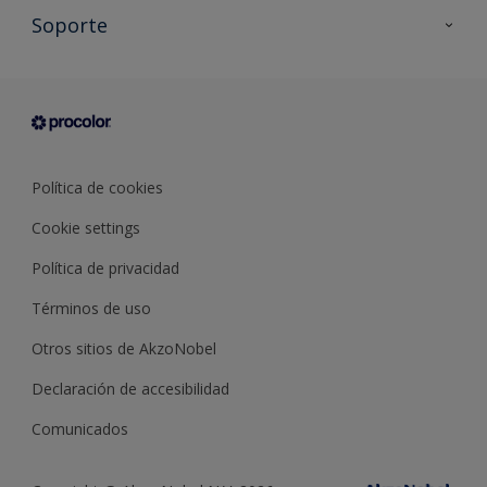
Todos los productos
Soporte
Documentación Técnica
Contacto
Cartas de color
Tiendas
Condiciones generales de venta
Sobre Procolor
Política de cookies
Cookie settings
Política de privacidad
Términos de uso
Otros sitios de AkzoNobel
Declaración de accesibilidad
Comunicados