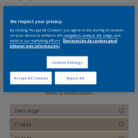
Carta de color 5051
Pura Alegría - Color del Año 2025
We respect your privacy.
By clicking “Accept All Cookies”, you agree to the storing of cookies
Color Experience
Filters
on your device to enhance site navigation, analyze site usage, and
assist in our marketing efforts.
Declaración de cookies para
obtener más información.
Cookies Settings
Elige el color
Accept All Cookies
Reject All
Pura Alegría - Color del Año 2025 (30 colores)
ESPACIO AVENTURERO
Dulce Hogar
E1.08.69