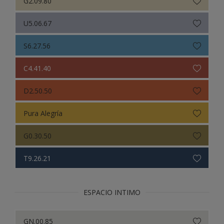
G2.09.80
U5.06.67
S6.27.56
C4.41.40
D2.50.50
Pura Alegría
G0.30.50
T9.26.21
ESPACIO INTIMO
GN.00.85