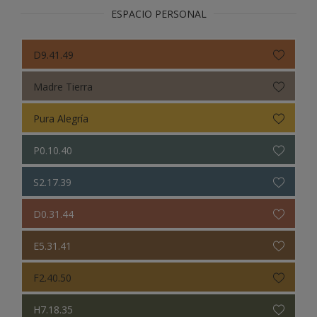
ESPACIO PERSONAL
D9.41.49
Madre Tierra
Pura Alegría
P0.10.40
S2.17.39
D0.31.44
E5.31.41
F2.40.50
H7.18.35