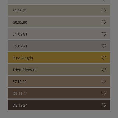
F6.08.75
G0.05.80
EN.02.81
EN.02.71
Pura Alegría
Trigo Silvestre
E7.15.62
D9.19.42
D2.12.24