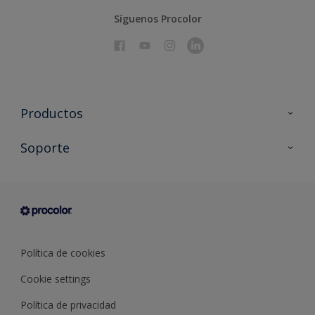
Síguenos Procolor
Productos
Todos los productos
Soporte
Documentación Técnica
Contacto
Cartas de color
Tiendas
Condiciones generales de venta
Sobre Procolor
Política de cookies
Cookie settings
Política de privacidad